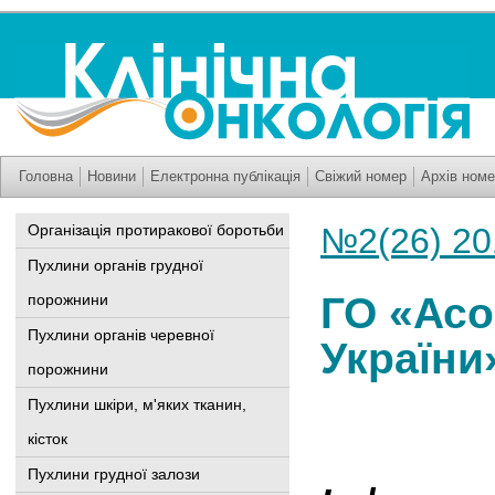
Головна
Новини
Електронна публікація
Свіжий номер
Архів номе
Організація протиракової боротьби
№2(26) 20
Пухлини органів грудної
ГО «Асо
порожнини
Пухлини органів черевної
України
порожнини
Пухлини шкіри, м'яких тканин,
кісток
Пухлини грудної залози