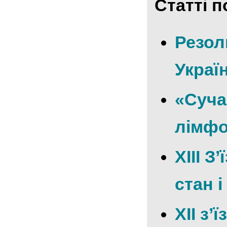
Статті п
Резолю
Україн
«Суча
лімфо
XIII З
стан і
ХІІ з