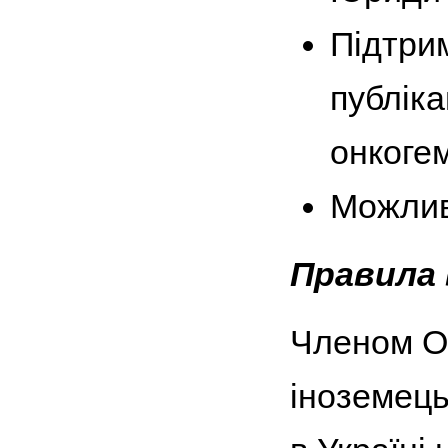
Підтри
публіка
онкоге
Можлив
Правила 
Членом Ор
іноземець