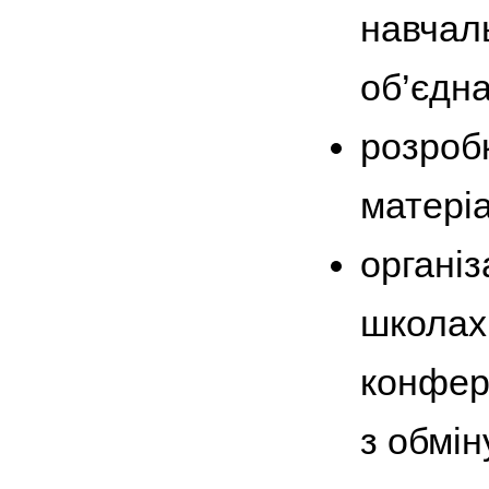
навчал
об’єдна
розробк
матеріа
організ
школах
конфере
з обмін