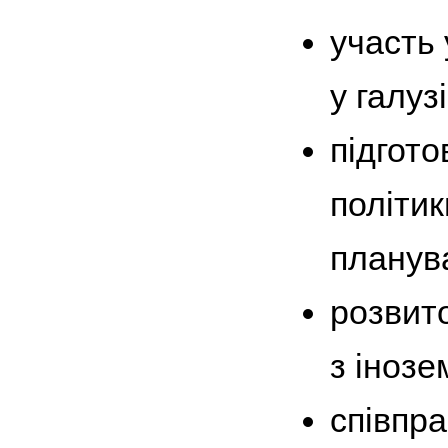
участь 
у галуз
підгот
політик
планува
розвито
з іноз
співпр