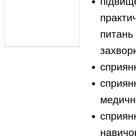
підвище
практи
питань 
захвор
сприян
сприянн
медичн
сприян
навичок