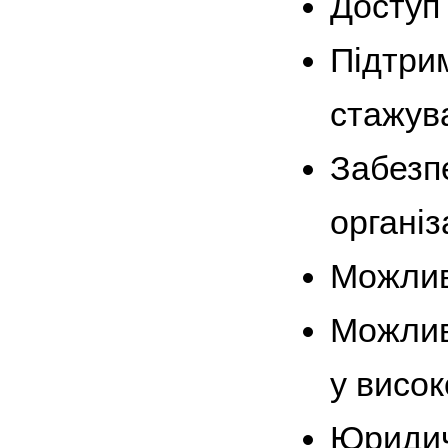
Доступ
Підтрим
стажув
Забезп
органі
Можлив
Можлив
у висок
Юридич