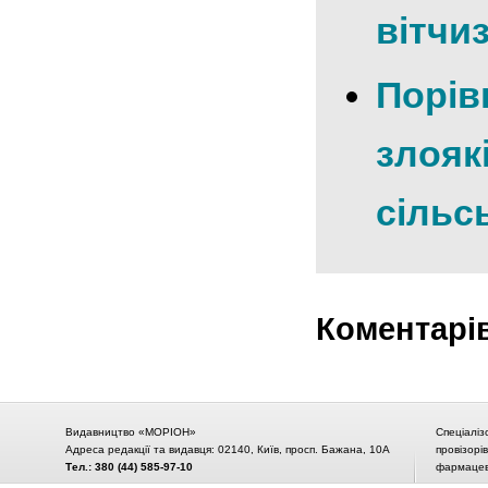
вітчиз
Порів
злояк
сільс
Коментарі
Видавництво «МОРІОН»
Спеціаліз
Адреса редакції та видавця: 02140, Київ, просп. Бажана, 10А
провізорі
Тел.: 380 (44) 585-97-10
фармацевт