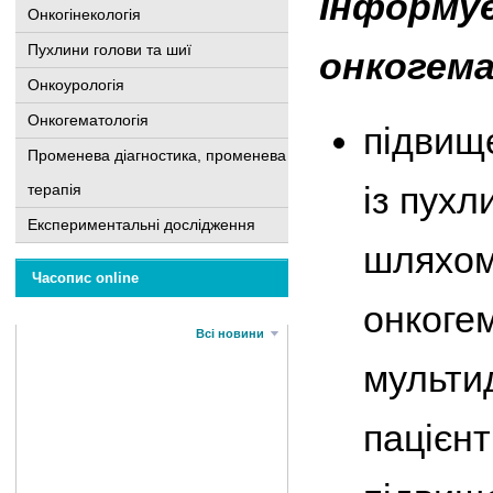
Інформує
Онкогінекологія
Пухлини голови та шиї
онкогема
Онкоурологія
Онкогематологія
підвище
Променева діагностика, променева
із пухл
терапія
Експериментальні дослідження
шляхом 
Часопис online
онкогем
Всі новини
мультид
пацієнт