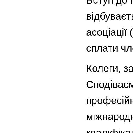
Вступ до 
відбуваєт
асоціації (
сплати чл
Колеги, з
Сподіваєм
професійн
міжнародн
кваліфікац