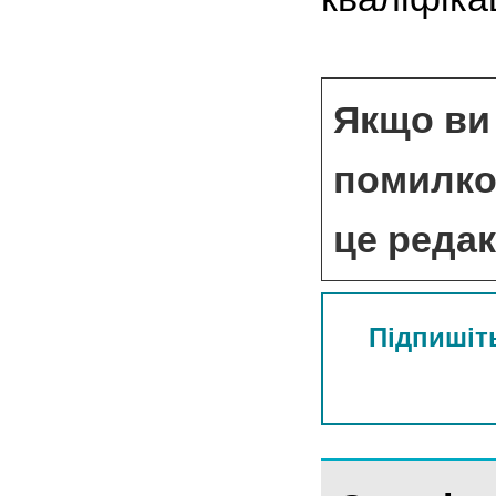
Якщо ви 
помилкою
це реда
Підпишіть