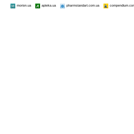
morion.ua
apteka.ua
pharmstandart.com.ua
compendium.co