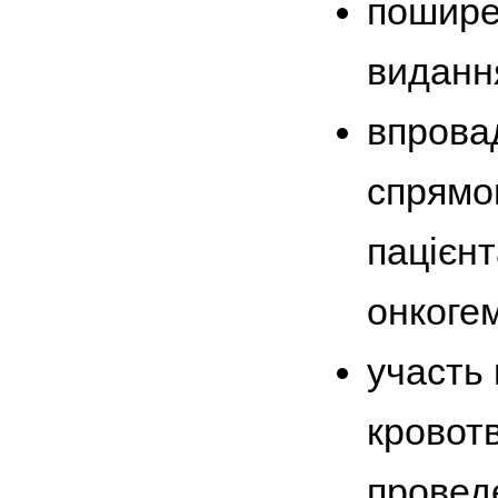
поширен
виданн
впрова
спрямо
пацієнт
онкоге
участь 
кровотв
проведе