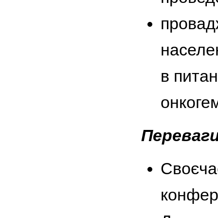
провад
населе
в питан
онкоге
Переваги
Своєча
конфер