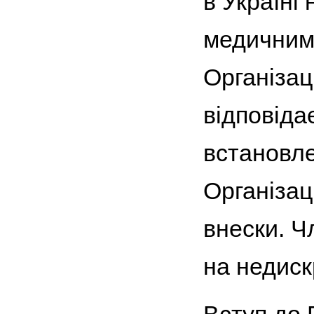
в Україні 
медичним 
Організац
відповіда
встановл
Організац
внески. Ч
на недиск