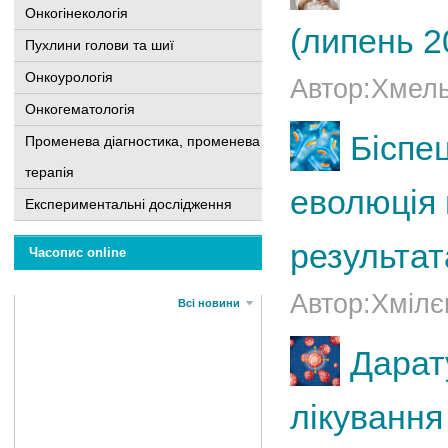
Онкогінекологія
(липень 2
Пухлини голови та шиї
Онкоурологія
Автор:Хмель
Онкогематологія
Біспе
Променева діагностика, променева
терапія
еволюція 
Експериментальні дослідження
результа
Часопис online
Автор:Хмілє
Всі новини
Дарат
лікування