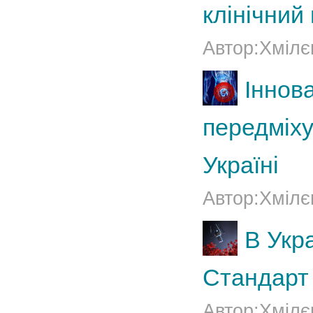
клінічний
Автор:Хмілє
Іннова
передміху
Україні
Автор:Хмілє
В Укр
Стандарт 
Автор:Хмілє