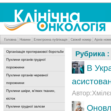
Головна
Новини
Електронна публікація
Свіжий номер
Архів номе
Організація протиракової боротьби
Рубрика 
Пухлини органів грудної
В Укра
порожнини
Пухлини органів черевної
асистовано
порожнини
Пухлини шкіри, м'яких тканин,
Автор:Хмілє
кісток
Оновл
Пухлини грудної залози