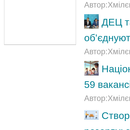
Автор:Хмілє
ДЕЦ т
об’єднуют
Автор:Хмілє
Націо
59 ваканс
Автор:Хмілє
Створ