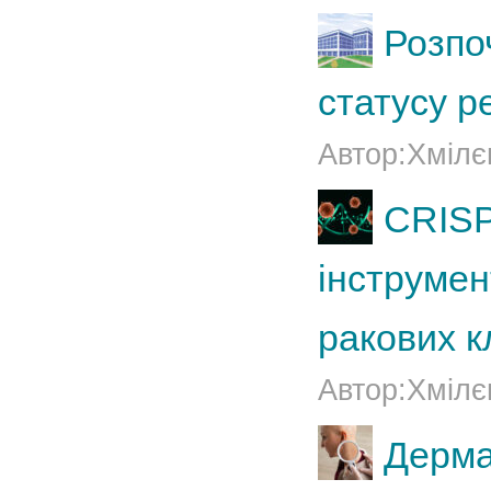
Розпо
статусу р
Автор:Хмілє
CRISP
інструме
ракових к
Автор:Хмілє
Дерма