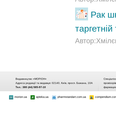
Рак шк
таргетній 
Автор:Хмілє
Видавництво «МОРІОН»
Спеціаліз
Адреса редакції та видавця: 02140, Київ, просп. Бажана, 10А
провізорі
Тел.: 380 (44) 585-97-10
фармацевт
morion.ua
apteka.ua
pharmstandart.com.ua
compendium.co