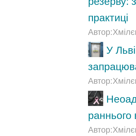
резерву: 
практиці
Автор:Хмілє
У Льв
запрацюва
Автор:Хмілє
Неоад
раннього
Автор:Хмілє