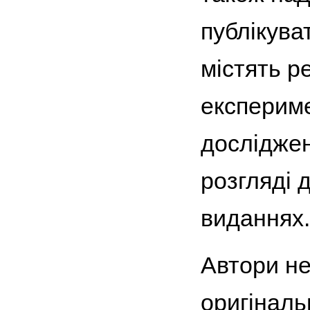
публікуват
містять р
експериме
досліджен
розгляді 
виданнях.
Автори не
оригінальн