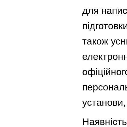
для напис
підготовк
також усн
електронн
офіційног
персонал
установи,
Наявність