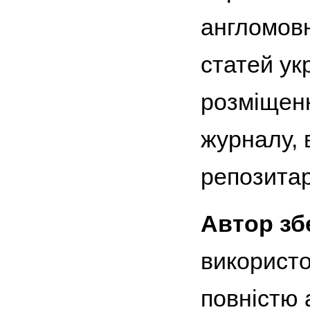
англомовн
статей ук
розміщенн
журналу, 
репозитар
Автор зб
використо
повністю 