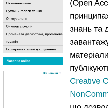
(Open Acc
Онкогінекологія
Пухлини голови та шиї
принципах
Онкоурологія
знань та 
Онкогематологія
Променева діагностика, променева
завантажу
терапія
Експериментальні дослідження
матеріали.
Часопис online
публікуют
Всі новини
Creative 
NonComme
що дозво