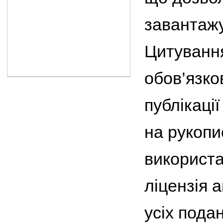
завантажу
Цитуванн
обов’язко
публікаці
на рукопи
використа
ліцензія 
усіх пода