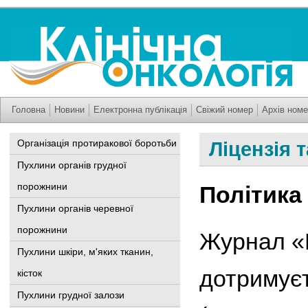
Головна
Новини
Електронна публікація
Свіжий номер
Архів номе
Організація протиракової боротьби
Ліцензія 
Пухлини органів грудної
порожнини
Політика
Пухлини органів черевної
порожнини
Журнал «К
Пухлини шкіри, м'яких тканин,
дотримуєт
кісток
Пухлини грудної залози