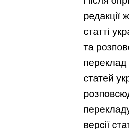
Після опр
редакції 
статті ук
та розпов
переклад 
статей ук
розповсюд
переклад
версії ста