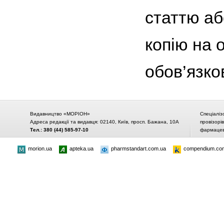
статтю аб
копію на 
обов’язко
Видавництво «МОРІОН»
Спеціаліз
Адреса редакції та видавця: 02140, Київ, просп. Бажана, 10А
провізорі
Тел.: 380 (44) 585-97-10
фармацевт
morion.ua
apteka.ua
pharmstandart.com.ua
compendium.co