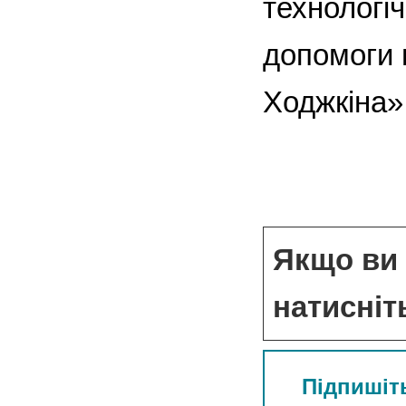
технологіч
допомоги 
Ходжкіна»
Якщо ви 
натисніт
Підпишіть