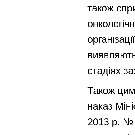
також спр
онкологіч
організаці
виявляють
стадіях з
Також цим
наказ Міні
2013 р. №