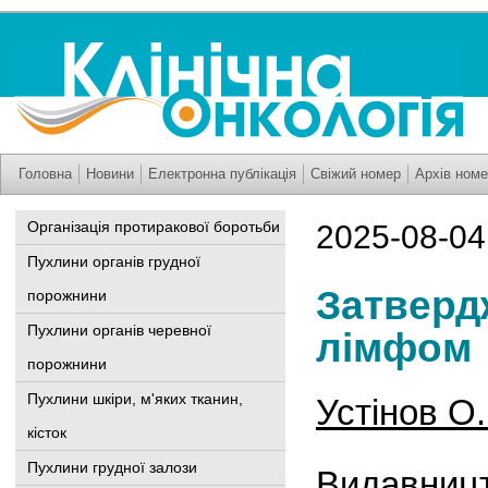
Головна
Новини
Електронна публікація
Свіжий номер
Архів номе
Організація протиракової боротьби
2025-08-04
Пухлини органів грудної
Затверд
порожнини
Пухлини органів черевної
лімфом
порожнини
Пухлини шкіри, м'яких тканин,
Устінов О.
кісток
Пухлини грудної залози
Видавниц