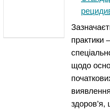
рециди
Зазначаєть
практики —
спеціально
щодо осно
початкови
виявлення
здоров’я,