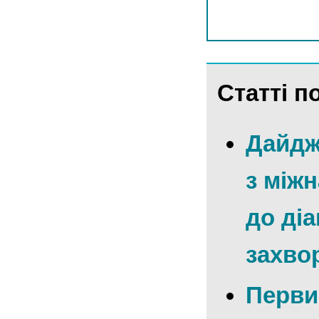
Статті по
Дайдж
з між
до ді
захво
Перви