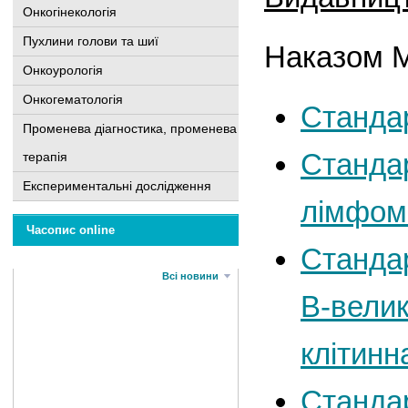
Онкогінекологія
Пухлини голови та шиї
Наказом М
Онкоурологія
Онкогематологія
Станда
Променева діагностика, променева
Станда
терапія
Експериментальні дослідження
лімфом
Часопис online
Станда
Всі новини
В-велик
клітин
Стандар