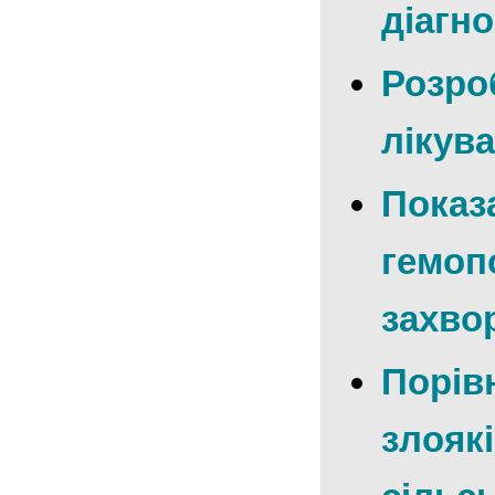
діагно
Розро
лікув
Показ
гемоп
захво
Порів
злояк