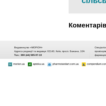
сільс
Коментарі
Видавництво «МОРІОН»
Спеціаліз
Адреса редакції та видавця: 02140, Київ, просп. Бажана, 10А
провізорі
Тел.: 380 (44) 585-97-10
фармацевт
morion.ua
apteka.ua
pharmstandart.com.ua
compendium.co