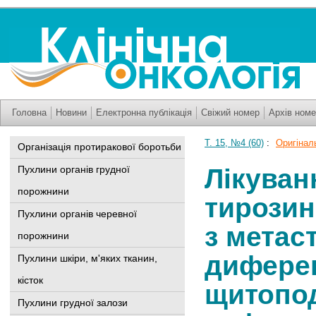
Головна
Новини
Електронна публікація
Свіжий номер
Архів номе
Т. 15, №4 (60)
:
Оригінальн
Організація протиракової боротьби
Пухлини органів грудної
Лікуван
порожнини
тирозин
Пухлини органів черевної
з метас
порожнини
дифере
Пухлини шкіри, м'яких тканин,
кісток
щитопод
Пухлини грудної залози