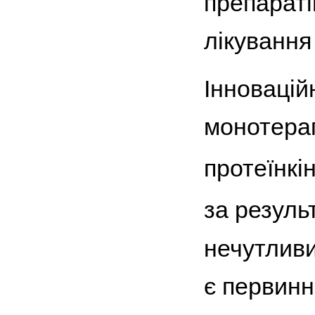
препараті
лікування
Інновацій
монотерап
протеїнкі
за резуль
нечутлив
є первинн