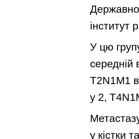
Державно
інститут 
У цю групу
середній 
T2N1M1 в
у 2, T4N1
Метастазу
у кістки т