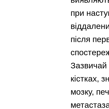
при насту
віддалени
після пер
спостереж
Зазвичай 
кістках, 
мозку, печ
метастаза