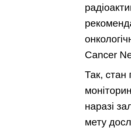
радіоакти
рекоменд
онкологіч
Cancer N
Так, стан
моніторин
наразі за
мету досл