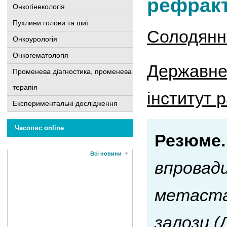
рефракт
Онкогінекологія
Пухлини голови та шиї
Солодянни
Онкоурологія
Онкогематологія
Державне
Променева діагностика, променева
терапія
інститут р
Експериментальні дослідження
Часопис online
Резюме.
Всі новини
впровади
метаста
залози 