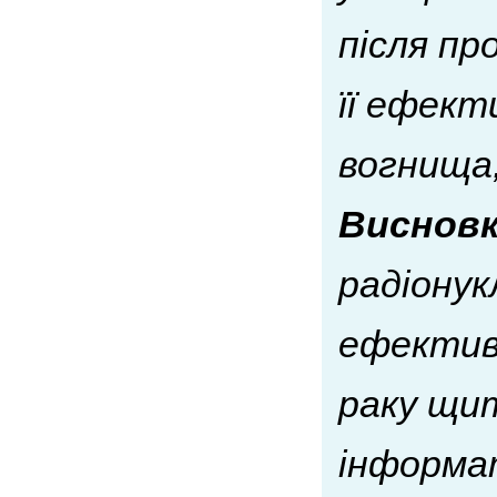
після пр
її ефек
вогнища,
Висновк
радіонук
ефектив
раку щит
інформа