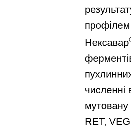
результат
профілем 
Нексавар
ферментів
пухлинних
численні 
мутовану
RET, VEG