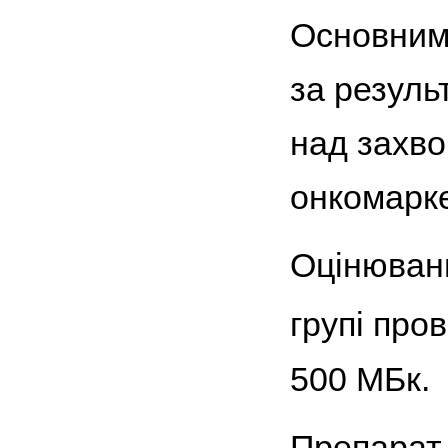
Основним 
за резуль
над захво
онкомарке
Оцінюванн
групі про
500 МБк.
Препарат