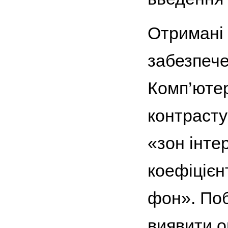
Отримані 
забезпече
Комп’ютер
контрас­т
«зон інте
коефіцієн
фон». Поб
виявити о