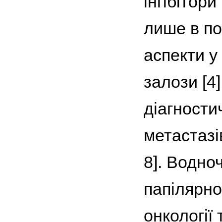
інгібітори
лише в по
аспекти у
залози [4
діагности
метастазі
8]. Водно
папілярно
онкології