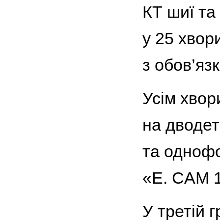
КТ шиї та
у 25 хвор
з обов’яз
Усім хвор
на дводет
та одноф
«E. CAM 1
У третій 