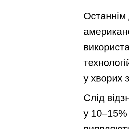
Останнім 
американс
використа
технологі
у хворих 
Слід відз
у 10–15%
виявляють