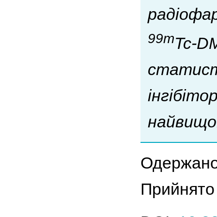
радіофа
99m
Tc-D
статист
інгібіто
найвищо
Одержано
Прийнято 