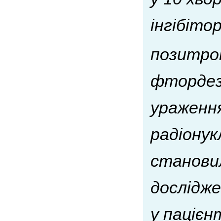
інгібіто
позитрон
фтордезо
ураження
радіонук
становил
дослідж
у паціє