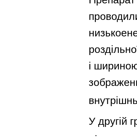
проводили
низькоене
роздільно
і шириною
зображенн
внутрішн
У другій 