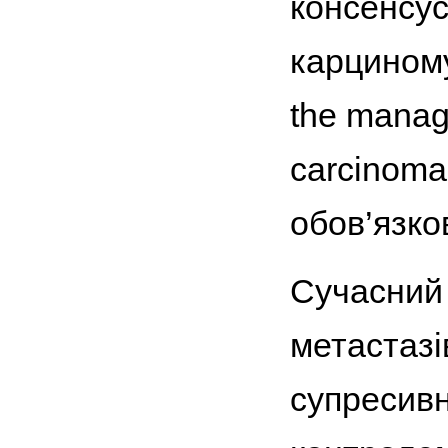
консенсу
карциному
the manage
carcinoma o
обов’язко
Сучасний
метастазі
супресивн