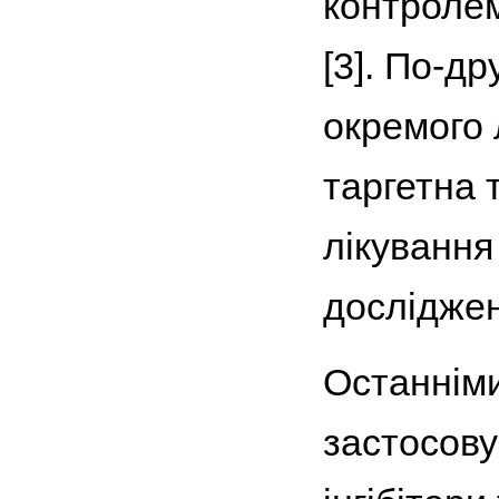
контролем
[3]. По-д
окремого 
таргетна 
лікування
досліджен
Останніми
застосов