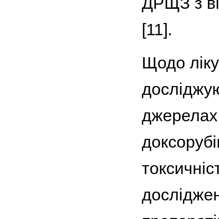
ДРЩЗ з ві
[11].
Щодо лік
досліджую
джерелах 
доксорубі
токсичніс
досліджен