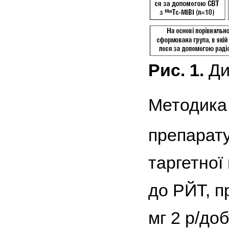
Рис. 1.
Ди
Методика 
препарат
таргетної
до РЙТ, п
мг 2 р/до