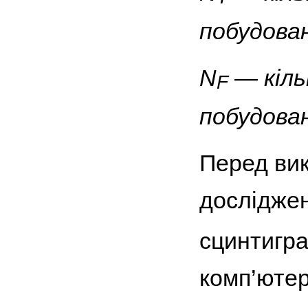
побудован
N
— кільк
F
побудован
Перед вик
досліджен
сцинтигр
комп’ютер