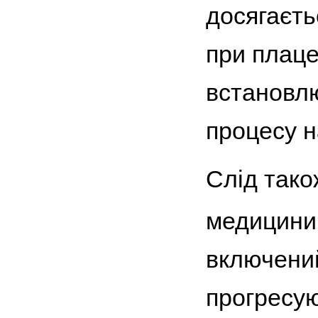
досягаєть
при плац
встановлю
процесу н
Слід тако
медицини 
включений
прогресу