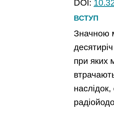
DOI:
10.3
ВСТУП
Значною 
десятиріч
при яких 
втрачають
наслідок,
радіойодо