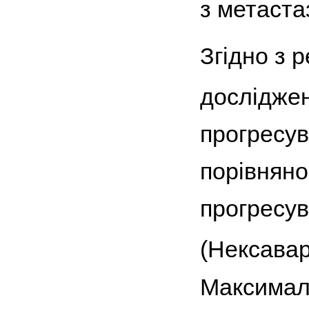
з метаст
Згідно з 
дослідже
прогресу
порівняно
прогресув
(Нексава
Максимал