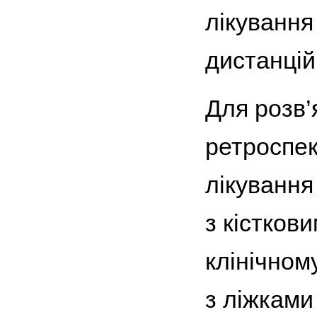
лікування
дистанцій
Для розв’
ретроспек
лікуванн
з кістков
клінічному
з лiжками