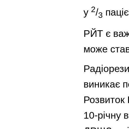
2
у
/
паціє
3
РЙТ є важ
може став
Радіорези
виникає п
Розвиток 
10-річну 