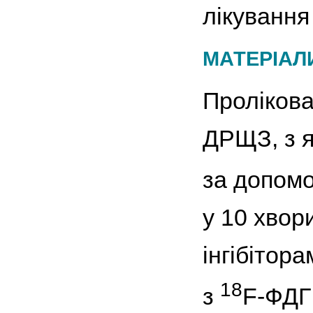
лікування
МАТЕРІАЛ
Пролікова
ДРЩЗ, з я
за допом
у 10 хвор
інгібітор
18
з
F-ФДГ;