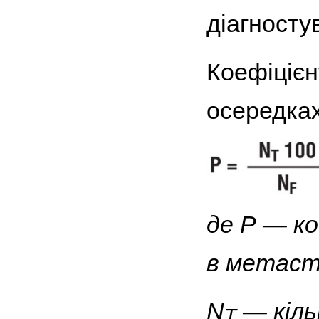
діагносту
Коефіцієн
осередка
де Р — к
в метаст
N
— кільк
T