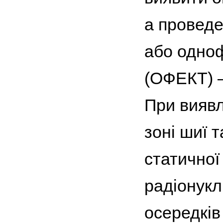
а проведе
або одноф
(ОФЕКТ) —
При виявл
зоні шиї 
статичної
радіонуклі
осередків