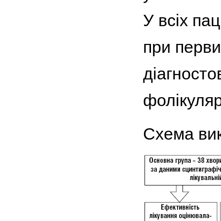
У всіх па
при перви
діагносто
фолікуляр
Схема ви