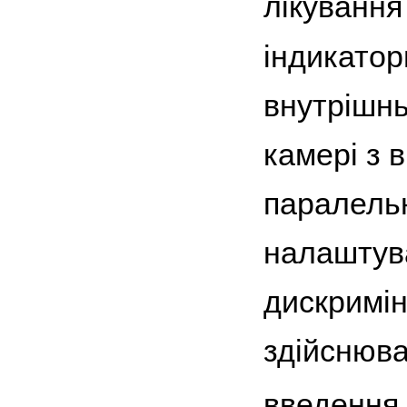
лікуванн
індикатор
внутрішнь
камері з 
паралельн
налаштува
дискримін
здійснюва
введення