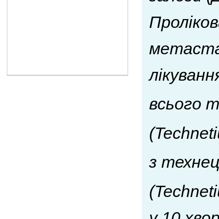
Проліков
метаста
лікуванн
всього т
(Technet
з технец
(Technet
у 10 хво