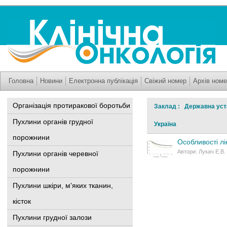
Головна
Новини
Електронна публікація
Свіжий номер
Архів номе
Організація протиракової боротьби
Заклад : Державна устан
Пухлини органів грудної
Україна
порожнини
Особливості лі
Автори: Лукач E.В
Пухлини органів черевної
порожнини
Пухлини шкіри, м'яких тканин,
кісток
Пухлини грудної залози