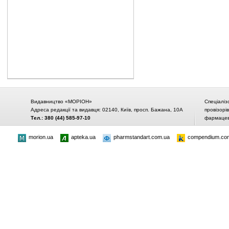
Видавництво «МОРІОН»
Спеціаліз
Адреса редакції та видавця: 02140, Київ, просп. Бажана, 10А
провізорі
Тел.: 380 (44) 585-97-10
фармацевт
morion.ua
apteka.ua
pharmstandart.com.ua
compendium.co