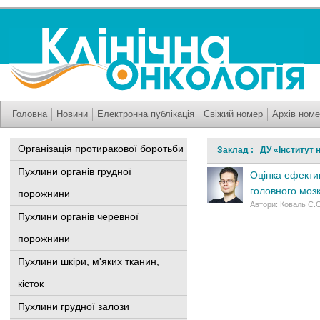
Головна
Новини
Електронна публікація
Свіжий номер
Архів номе
Організація протиракової боротьби
Заклад : ДУ «Інститут н
Пухлини органів грудної
Оцінка ефектив
головного моз
порожнини
Автори: Коваль С.С
Пухлини органів черевної
порожнини
Пухлини шкіри, м'яких тканин,
кісток
Пухлини грудної залози