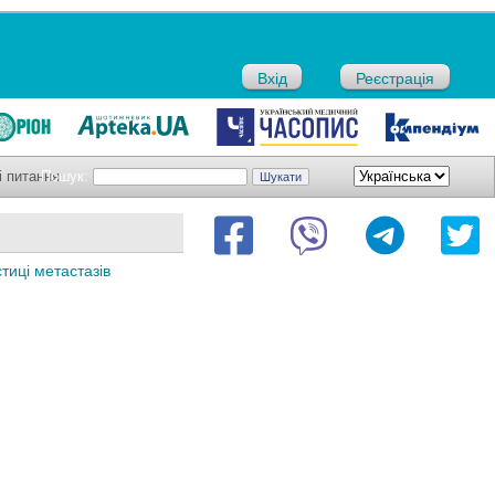
Вхід
Реєстрація
і питання
Пошук:
тиці метастазів