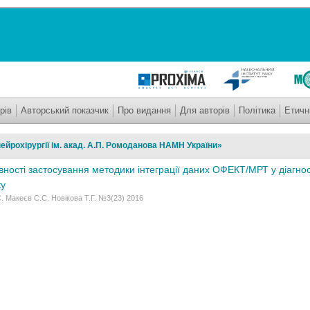
рів
Авторський показчик
Про видання
Для авторів
Політика
Етичн
ейрохірургії ім. акад. А.П. Ромоданова НАМН України»
ності застосування методики інтеграції даних ОФЕКТ/МРТ у діагнос
ку
. Макеєв С.С. Новiкова Т.Г. №3(23) 2016