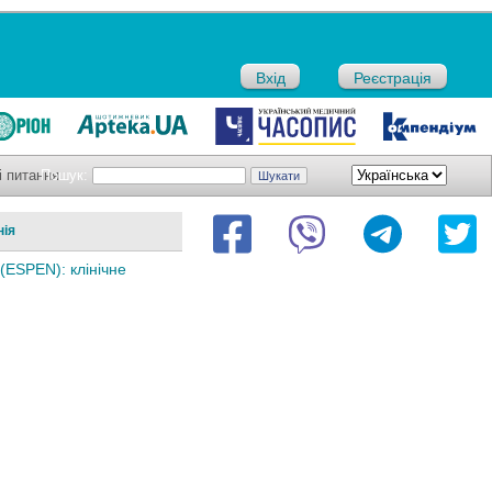
Вхід
Реєстрація
і питання
Пошук:
нія
(ESPEN): клінічне