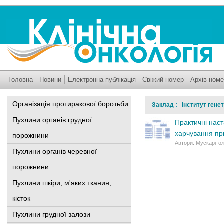
Головна
Новини
Електронна публікація
Свіжий номер
Архів номе
Організація протиракової боротьби
Заклад : Інститут гене
Пухлини органів грудної
Практичні наст
харчування пр
порожнини
Автори: Мускарітол
Пухлини органів черевної
порожнини
Пухлини шкіри, м'яких тканин,
кісток
Пухлини грудної залози