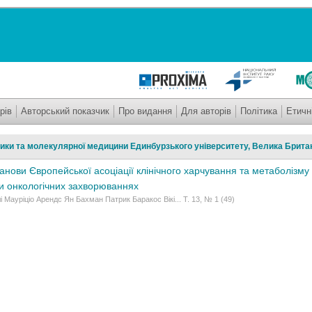
рів
Авторський показчик
Про видання
Для авторів
Політика
Етичн
тики та молекулярної медицини Единбурзького університету, Велика Брита
анови Європейської асоціації клінічного харчування та метаболізму 
и онкологічних захворюваннях
і Мауріціо Арендс Ян Бахман Патрик Баракос Вікі... Т. 13, № 1 (49)