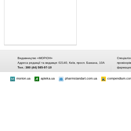
Видавництво «МОРІОН»
Спеціаліз
Адреса редакції та видавця: 02140, Київ, просп. Бажана, 10А
провізорі
Тел.: 380 (44) 585-97-10
фармацевт
morion.ua
apteka.ua
pharmstandart.com.ua
compendium.co