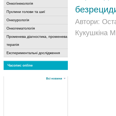
Онкогінекологія
безрециди
Пухлини голови та шиї
Онкоурологія
Автори: Оста
Онкогематологія
Кукушкіна М.
Променева діагностика, променева
терапія
Експериментальні дослідження
Часопис online
Всі новини