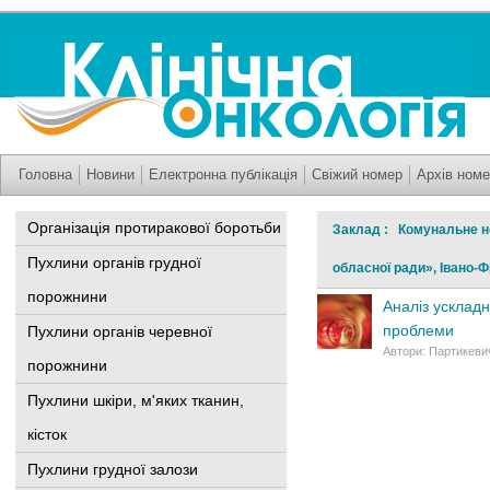
Головна
Новини
Електронна публікація
Свіжий номер
Архів номе
Організація протиракової боротьби
Заклад : Комунальне не
Пухлини органів грудної
обласної ради», Івано-Ф
порожнини
Аналіз ускладн
проблеми
Пухлини органів черевної
Автори: Партикевич
порожнини
Пухлини шкіри, м'яких тканин,
кісток
Пухлини грудної залози