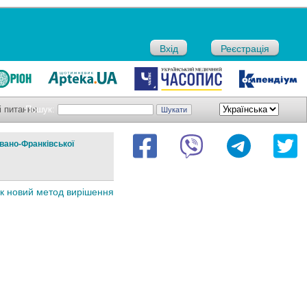
Вхід
Реєстрація
і питання
Пошук:
вано-Франківської
як новий метод вирішення