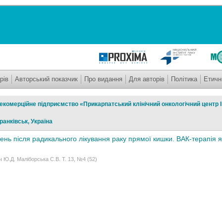
рів
Авторський показчик
Про видання
Для авторів
Політика
Етичн
комерційне підприємство «Прикарпатський клінічний онкологічний центр І
ранківськ, Україна
ень після радикального лікування раку прямої кишки. ВАК-терапія 
 Ю.Д. Маліборська С.В. Т. 13, №4 (52)