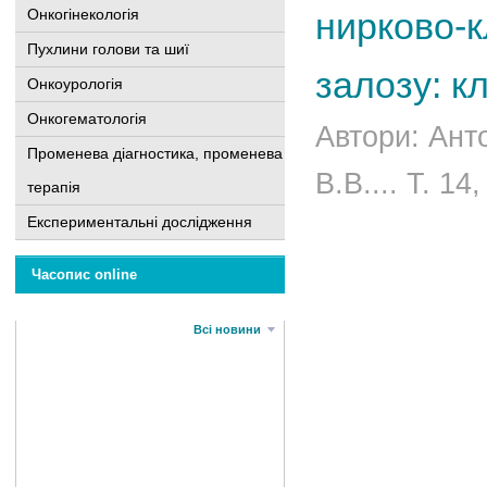
Онкогінекологія
нирково-к
Пухлини голови та шиї
залозу: к
Онкоурологія
Онкогематологія
Автори: Анто
Променева діагностика, променева
В.В.... Т. 14
терапія
Експериментальні дослідження
Часопис online
Всі новини