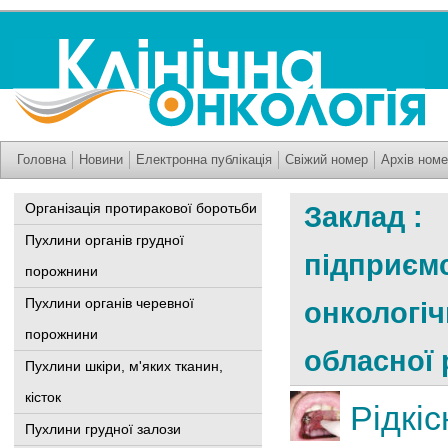
Головна
Новини
Електронна публікація
Свіжий номер
Архів номе
Організація протиракової боротьби
Заклад :
Пухлини органів грудної
підприєм
порожнини
Пухлини органів черевної
онкологіч
порожнини
обласної 
Пухлини шкіри, м'яких тканин,
кісток
Рідкі
Пухлини грудної залози