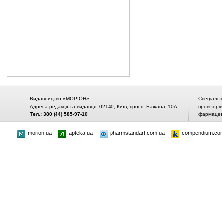
Видавництво «МОРІОН»
Спеціаліз
Адреса редакції та видавця: 02140, Київ, просп. Бажана, 10А
провізорі
Тел.: 380 (44) 585-97-10
фармацевт
morion.ua
apteka.ua
pharmstandart.com.ua
compendium.co