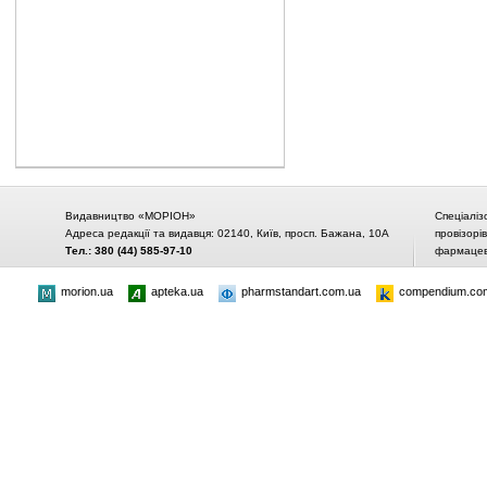
Видавництво «МОРІОН»
Спеціаліз
Адреса редакції та видавця: 02140, Київ, просп. Бажана, 10А
провізорі
Тел.: 380 (44) 585-97-10
фармацевт
morion.ua
apteka.ua
pharmstandart.com.ua
compendium.co