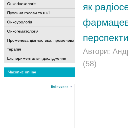
Онкогінекологія
як радіосе
Пухлини голови та шиї
фармацевт
Онкоурологія
Онкогематологія
перспекти
Променева діагностика, променева
терапія
Автори: Анд
Експериментальні дослідження
(58)
Часопис online
Всі новини