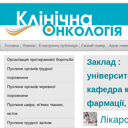
Головна
Новини
Електронна публікація
Свіжий номер
Архів номе
Організація протиракової боротьби
Заклад :
Пухлини органів грудної
університ
порожнини
Пухлини органів черевної
кафедра к
порожнини
фармації,
Пухлини шкіри, м'яких тканин,
кісток
Лікар
Пухлини грудної залози