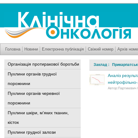
Головна
Новини
Електронна публікація
Свіжий номер
Архів номе
Організація протиракової боротьби
Заклад : Прикарпатський
Пухлини органів грудної
Аналіз результ
нейтрофільно-
порожнини
Автор:Партикевич Ю
Пухлини органів черевної
порожнини
Пухлини шкіри, м'яких тканин,
кісток
Пухлини грудної залози