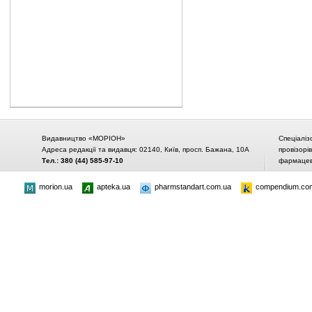
Видавництво «МОРІОН»
Спеціаліз
Адреса редакції та видавця: 02140, Київ, просп. Бажана, 10А
провізорі
Тел.: 380 (44) 585-97-10
фармацевт
morion.ua
apteka.ua
pharmstandart.com.ua
compendium.co