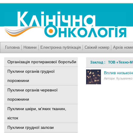
Головна
Новини
Електронна публікація
Свіжий номер
Архів номе
Організація протиракової боротьби
Заклад : ТОВ «Техно-Мед
Пухлини органів грудної
Вплив низькоін
Автори: Кузьменко 
порожнини
Пухлини органів черевної
порожнини
Пухлини шкіри, м'яких тканин,
кісток
Пухлини грудної залози