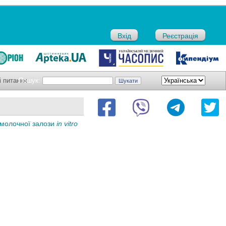
Вхід
Реєстрація
і питання
Пошук:
 молочної залози
in vitro