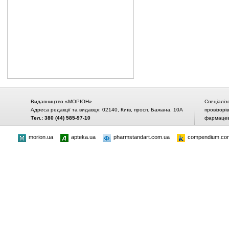
Видавництво «МОРІОН»
Спеціаліз
Адреса редакції та видавця: 02140, Київ, просп. Бажана, 10А
провізорі
Тел.: 380 (44) 585-97-10
фармацевт
morion.ua
apteka.ua
pharmstandart.com.ua
compendium.co