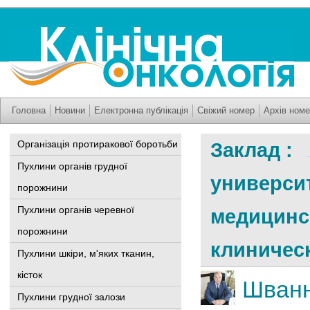
Головна
Новини
Електронна публікація
Свіжий номер
Архів номе
Організація протиракової боротьби
Заклад :
Пухлини органів грудної
университ
порожнини
Пухлини органів черевної
медицинс
порожнини
клиничес
Пухлини шкіри, м'яких тканин,
кісток
Шванн
Пухлини грудної залози