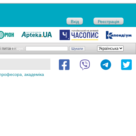
Вхід
Реєстрація
і питання
Пошук:
 професора, академіка