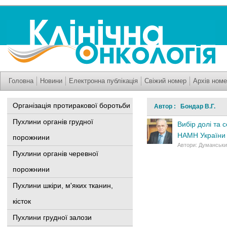
Головна
Новини
Електронна публікація
Свіжий номер
Архів номе
Організація протиракової боротьби
Автор : Бондар В.Г.
Пухлини органів грудної
Вибір долі та 
НАМН України 
порожнини
Автори: Думанський
Пухлини органів черевної
порожнини
Пухлини шкіри, м'яких тканин,
кісток
Пухлини грудної залози