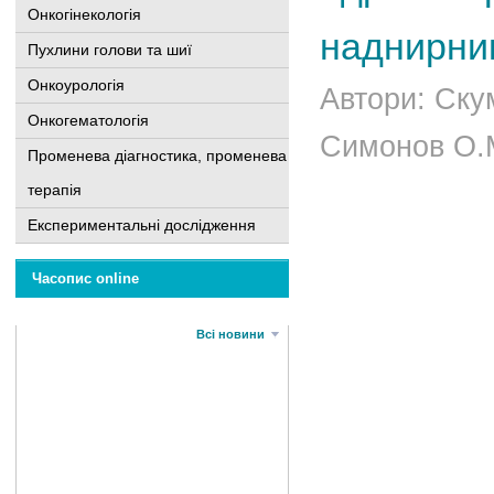
Онкогінекологія
наднирни
Пухлини голови та шиї
Онкоурологія
Автори: Скум
Онкогематологія
Симонов О.М.
Променева діагностика, променева
терапія
Експериментальні дослідження
Часопис online
Всі новини