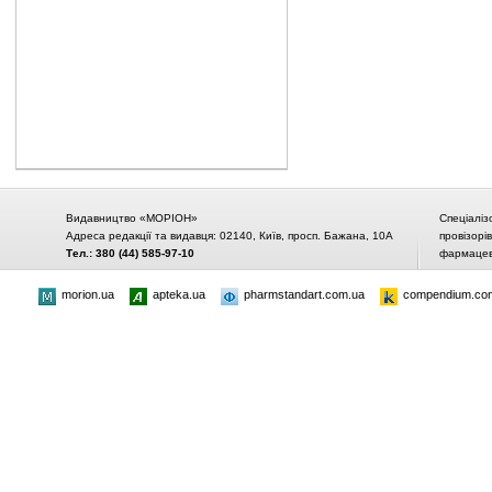
Видавництво «МОРІОН»
Спеціаліз
Адреса редакції та видавця: 02140, Київ, просп. Бажана, 10А
провізорі
Тел.: 380 (44) 585-97-10
фармацевт
morion.ua
apteka.ua
pharmstandart.com.ua
compendium.co