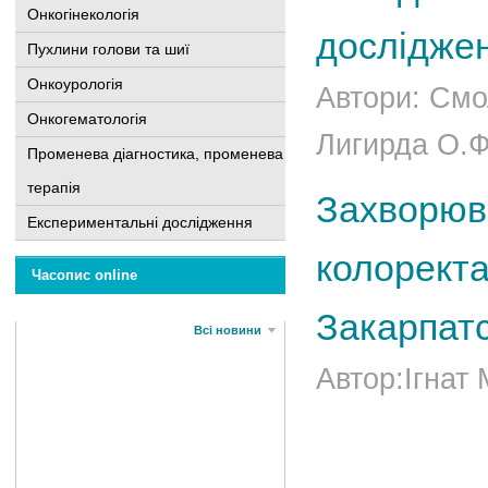
Онкогінекологія
дослідже
Пухлини голови та шиї
Онкоурологія
Автори: Смол
Онкогематологія
Лигирда О.Ф.
Променева діагностика, променева
терапія
Захворюва
Експериментальні дослідження
колоректа
Часопис online
Закарпатс
Всі новини
Автор:Ігнат