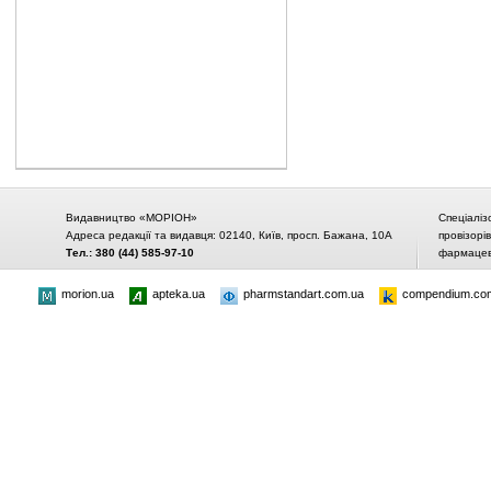
Видавництво «МОРІОН»
Спеціаліз
Адреса редакції та видавця: 02140, Київ, просп. Бажана, 10А
провізорі
Тел.: 380 (44) 585-97-10
фармацевт
morion.ua
apteka.ua
pharmstandart.com.ua
compendium.co