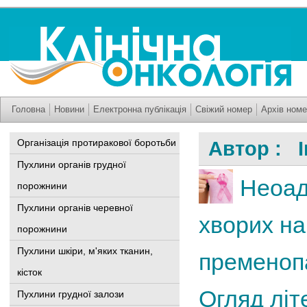
Головна
Новини
Електронна публікація
Свіжий номер
Архів номе
Організація протиракової боротьби
Автор : І
Пухлини органів грудної
Неоад
порожнини
Пухлини органів черевної
хворих на
порожнини
Пухлини шкіри, м'яких тканин,
пременопа
кісток
Огляд літ
Пухлини грудної залози