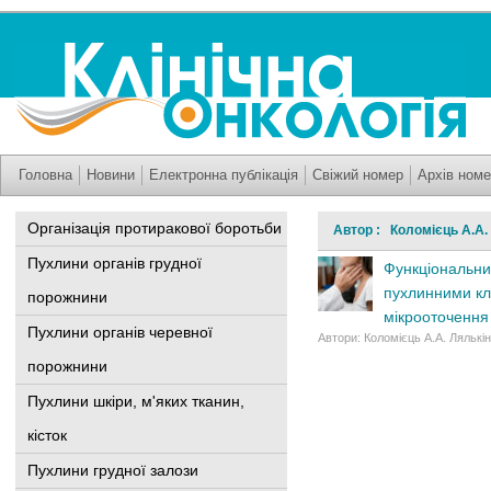
Головна
Новини
Електронна публікація
Свіжий номер
Архів номе
Організація протиракової боротьби
Автор : Коломієць А.А.
Пухлини органів грудної
Функціональний
пухлинними кл
порожнини
мікрооточення
Пухлини органів черевної
Автори: Коломієць А.А. Лялькін
порожнини
Пухлини шкіри, м'яких тканин,
кісток
Пухлини грудної залози