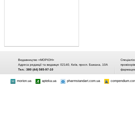
Видавництво «МОРІОН»
Спеціаліз
Адреса редакції та видавця: 02140, Київ, просп. Бажана, 10А
провізорі
Тел.: 380 (44) 585-97-10
фармацевт
morion.ua
apteka.ua
pharmstandart.com.ua
compendium.co