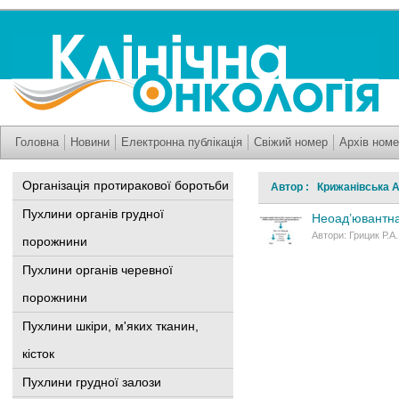
Головна
Новини
Електронна публікація
Свіжий номер
Архів номе
Організація протиракової боротьби
Автор : Крижанівська А
Пухлини органів грудної
Неоад’ювантна 
Автори: Грицик Р.А.
порожнини
Пухлини органів черевної
порожнини
Пухлини шкіри, м'яких тканин,
кісток
Пухлини грудної залози