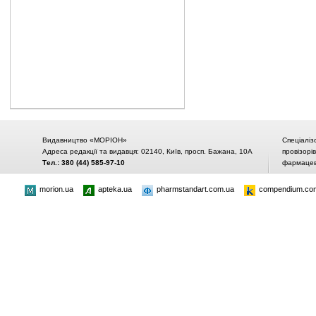
Видавництво «МОРІОН»
Спеціаліз
Адреса редакції та видавця: 02140, Київ, просп. Бажана, 10А
провізорі
Тел.: 380 (44) 585-97-10
фармацевт
morion.ua
apteka.ua
pharmstandart.com.ua
compendium.co