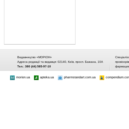
Видавництво «МОРІОН»
Спеціаліз
Адреса редакції та видавця: 02140, Київ, просп. Бажана, 10А
провізорі
Тел.: 380 (44) 585-97-10
фармацевт
morion.ua
apteka.ua
pharmstandart.com.ua
compendium.co