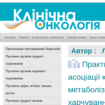
Головна
Новини
Електронна публікація
Свіжий номер
Архів номе
Організація протиракової боротьби
Автор : 
Пухлини органів грудної
Практ
порожнини
Пухлини органів черевної
асоціації 
порожнини
Пухлини шкіри, м'яких тканин,
метаболіз
кісток
харчуванн
Пухлини грудної залози