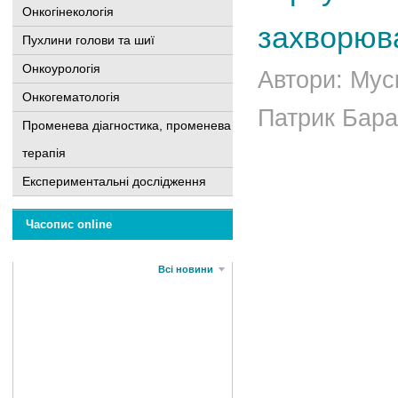
Онкогінекологія
захворюв
Пухлини голови та шиї
Онкоурологія
Автори: Мус
Онкогематологія
Патрик Барак
Променева діагностика, променева
терапія
Експериментальні дослідження
Часопис online
Всі новини