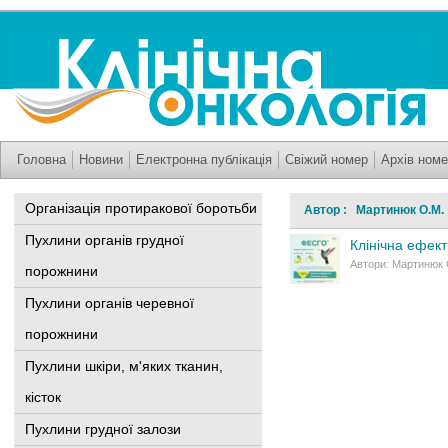
Головна
Новини
Електронна публікація
Свіжий номер
Архів номе
Організація протиракової боротьби
Автор : Мартинюк О.М.
Пухлини органів грудної
Клінічна ефек
Автори: Мартинюк О.
порожнини
Пухлини органів черевної
порожнини
Пухлини шкіри, м'яких тканин,
кісток
Пухлини грудної залози