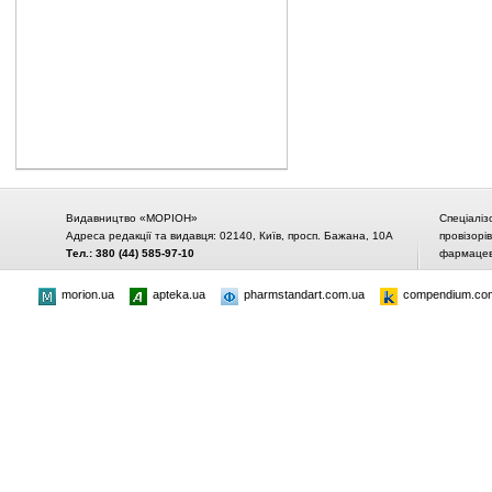
Видавництво «МОРІОН»
Спеціаліз
Адреса редакції та видавця: 02140, Київ, просп. Бажана, 10А
провізорі
Тел.: 380 (44) 585-97-10
фармацевт
morion.ua
apteka.ua
pharmstandart.com.ua
compendium.co