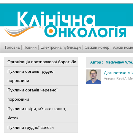
Головна
Новини
Електронна публікація
Свіжий номер
Архів номе
Організація протиракової боротьби
Автор : Medvediev V.Ye.
Пухлини органів грудної
Діагностика мі
Автори: Reyti A. M
порожнини
Пухлини органів черевної
порожнини
Пухлини шкіри, м'яких тканин,
кісток
Пухлини грудної залози