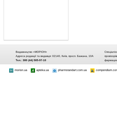
Видавництво «МОРІОН»
Спеціаліз
Адреса редакції та видавця: 02140, Київ, просп. Бажана, 10А
провізорі
Тел.: 380 (44) 585-97-10
фармацевт
morion.ua
apteka.ua
pharmstandart.com.ua
compendium.co