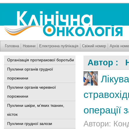
Головна
Новини
Електронна публікація
Свіжий номер
Архів номе
Організація протиракової боротьби
Автор : Н
Пухлини органів грудної
Лікув
порожнини
Пухлини органів черевної
стравохід
порожнини
Пухлини шкіри, м'яких тканин,
операції 
кісток
Автори: Кон
Пухлини грудної залози