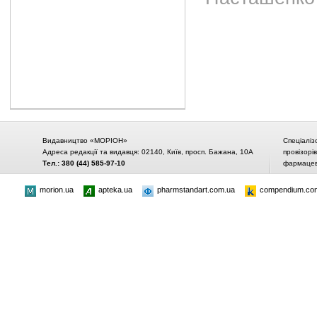
Видавництво «МОРІОН»
Спеціаліз
Адреса редакції та видавця: 02140, Київ, просп. Бажана, 10А
провізорі
Тел.: 380 (44) 585-97-10
фармацевт
morion.ua
apteka.ua
pharmstandart.com.ua
compendium.co