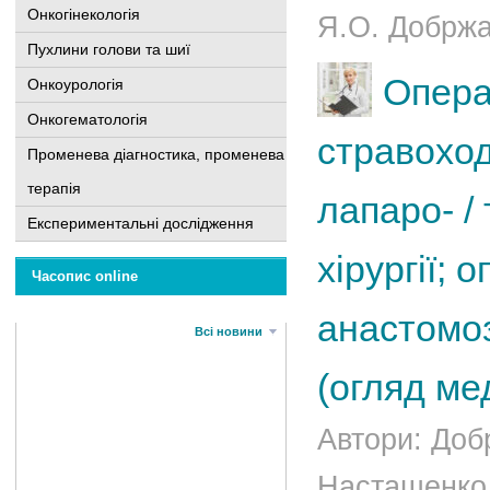
Онкогінекологія
Я.О. Добржан
Пухлини голови та шиї
Опера
Онкоурологія
Онкогематологія
стравоход
Променева діагностика, променева
терапія
лапаро- / 
Експериментальні дослідження
хірургії; 
Часопис online
анастомоз
Всі новини
(огляд ме
Автори: Доб
Насташенко І