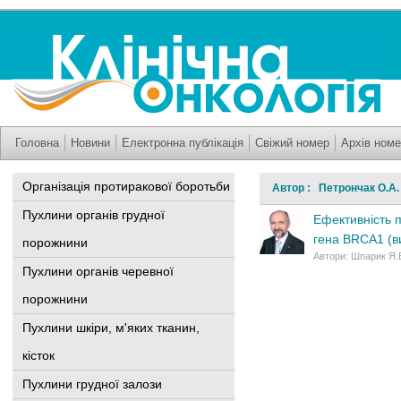
Головна
Новини
Електронна публікація
Свіжий номер
Архів номе
Організація протиракової боротьби
Автор : Петрончак О.А.
Пухлини органів грудної
Ефективність п
гена BRCA1 (в
порожнини
Автори: Шпарик Я.В
Пухлини органів черевної
порожнини
Пухлини шкіри, м'яких тканин,
кісток
Пухлини грудної залози