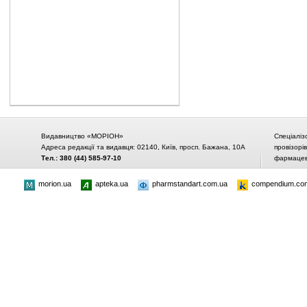
Видавництво «МОРІОН»
Спеціаліз
Адреса редакції та видавця: 02140, Київ, просп. Бажана, 10А
провізорі
Тел.: 380 (44) 585-97-10
фармацевт
morion.ua
apteka.ua
pharmstandart.com.ua
compendium.co