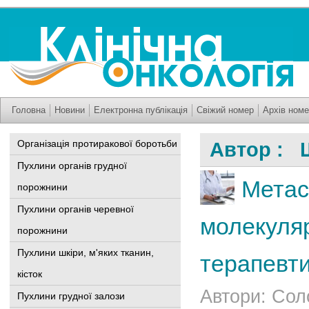
Головна
Новини
Електронна публікація
Свіжий номер
Архів номе
Організація протиракової боротьби
Автор : 
Пухлини органів грудної
Метас
порожнини
Пухлини органів черевної
молекуляр
порожнини
Пухлини шкіри, м'яких тканин,
терапевти
кісток
Автори: Сол
Пухлини грудної залози