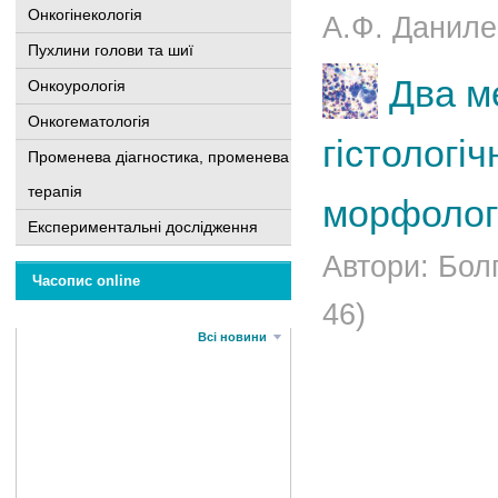
Онкогінекологія
А.Ф. Данилен
Пухлини голови та шиї
Два м
Онкоурологія
Онкогематологія
гістологі
Променева діагностика, променева
терапія
морфологі
Експериментальні дослідження
Автори: Болг
Часопис online
46)
Всі новини