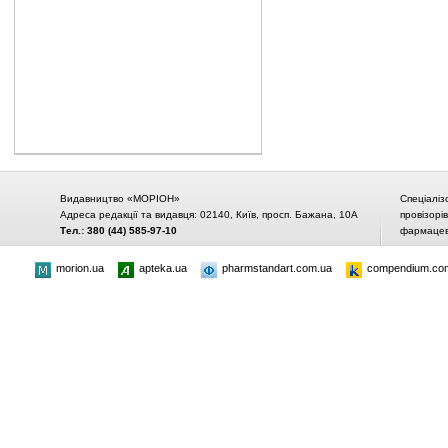
Видавництво «МОРІОН»
Спеціаліз
Адреса редакції та видавця: 02140, Київ, просп. Бажана, 10А
провізорі
Тел.: 380 (44) 585-97-10
фармацевт
morion.ua
apteka.ua
pharmstandart.com.ua
compendium.co