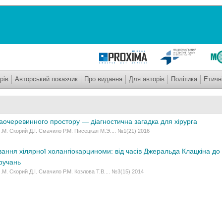
рів
Авторський показчик
Про видання
Для авторів
Політика
Етичн
очеревинного простору — діагностична загадка для хірурга
М. Скорий Д.І. Смачило Р.М. Писецкая М.Э.... №1(21) 2016
ування хілярної холангіокарциноми: від часів Джеральда Клацкіна до
ручань
М. Скорий Д.І. Смачило Р.М. Козлова Т.В.... №3(15) 2014