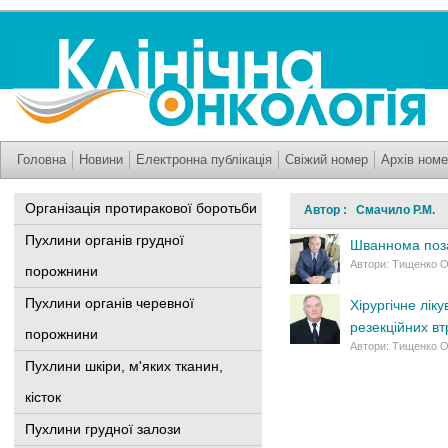
Головна
Новини
Електронна публікація
Свіжий номер
Архів номе
Організація протиракової боротьби
Автор : Смачило Р.М.
Пухлини органів грудної
Шваннома поза
Автори: Тищенко О.
порожнини
Пухлини органів черевної
Хірургічне лік
резекційних вт
порожнини
Автори: Тищенко О.
Пухлини шкіри, м'яких тканин,
кісток
Пухлини грудної залози