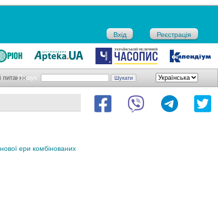
Вхід
Реєстрація
і питання
Пошук:
 нової ери комбінованих