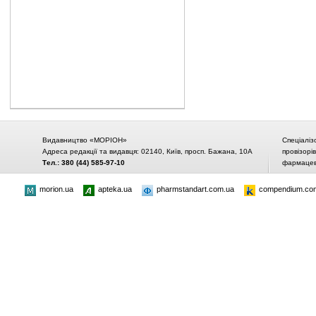
Видавництво «МОРІОН»
Спеціаліз
Адреса редакції та видавця: 02140, Київ, просп. Бажана, 10А
провізорі
Тел.: 380 (44) 585-97-10
фармацевт
morion.ua
apteka.ua
pharmstandart.com.ua
compendium.co