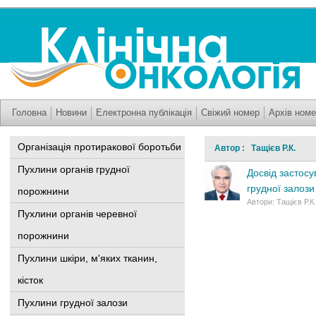
Головна
Новини
Електронна публікація
Свіжий номер
Архів номе
Організація протиракової боротьби
Автор : Тащієв Р.К.
Пухлини органів грудної
Досвід застос
грудної залози
порожнини
Автори: Тащієв Р.К
Пухлини органів черевної
порожнини
Пухлини шкіри, м'яких тканин,
кісток
Пухлини грудної залози