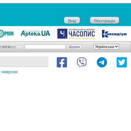
Вхід
Реєстрація
і питання
Пошук:
м невусом