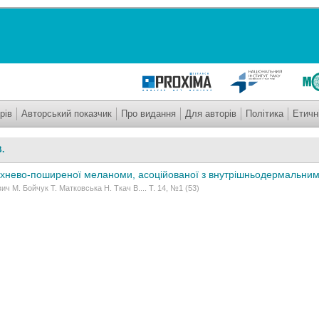
рів
Авторський показчик
Про видання
Для авторів
Політика
Етичн
.
хнево-поширеної меланоми, асоційованої з внутрішньодермальни
ч М. Бойчук Т. Матковська Н. Ткач В.... Т. 14, №1 (53)