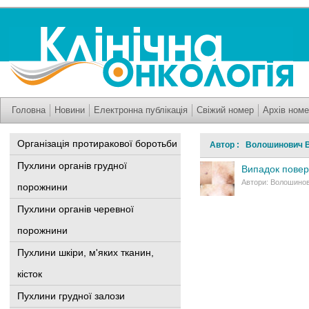
Головна
Новини
Електронна публікація
Свіжий номер
Архів номе
Організація протиракової боротьби
Автор : Волошинович В
Пухлини органів грудної
Випадок повер
Автори: Волошинови
порожнини
Пухлини органів черевної
порожнини
Пухлини шкіри, м'яких тканин,
кісток
Пухлини грудної залози