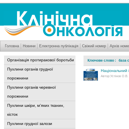
Головна
Новини
Електронна публікація
Свіжий номер
Архів номе
Організація протиракової боротьби
Ключове слово : база 
Пухлини органів грудної
Національний і
Автор:Устінов О.В.
порожнини
Пухлини органів черевної
порожнини
Пухлини шкіри, м'яких тканин,
кісток
Пухлини грудної залози