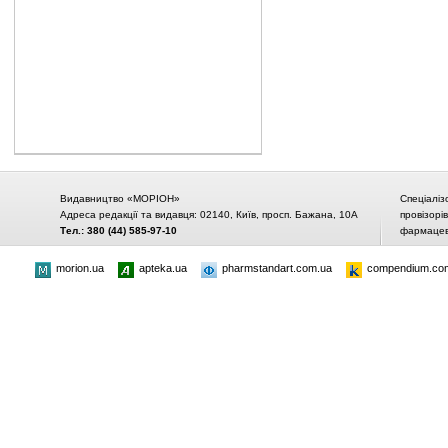
Видавництво «МОРІОН»
Спеціаліз
Адреса редакції та видавця: 02140, Київ, просп. Бажана, 10А
провізорі
Тел.: 380 (44) 585-97-10
фармацевт
morion.ua
apteka.ua
pharmstandart.com.ua
compendium.co