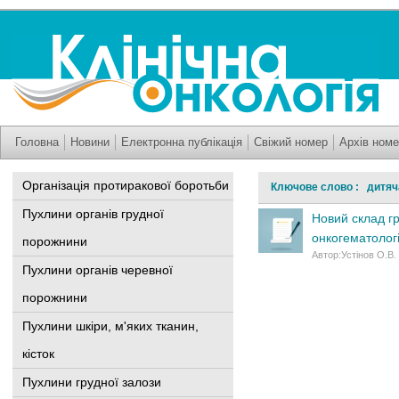
Головна
Новини
Електронна публікація
Свіжий номер
Архів номе
Організація протиракової боротьби
Ключове слово : дитяч
Пухлини органів грудної
Новий склад гр
онкогематологі
порожнини
Автор:Устінов О.В.
Пухлини органів черевної
порожнини
Пухлини шкіри, м'яких тканин,
кісток
Пухлини грудної залози