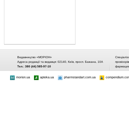
Видавництво «МОРІОН»
Спеціаліз
Адреса редакції та видавця: 02140, Київ, просп. Бажана, 10А
провізорі
Тел.: 380 (44) 585-97-10
фармацевт
morion.ua
apteka.ua
pharmstandart.com.ua
compendium.co