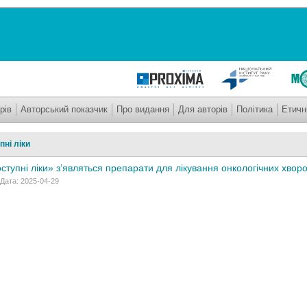
рів
Авторський показчик
Про видання
Для авторів
Політика
Етичн
ні ліки
ступні ліки» з’являться препарати для лікування онкологічних хвор
 Дата: 2025-04-29