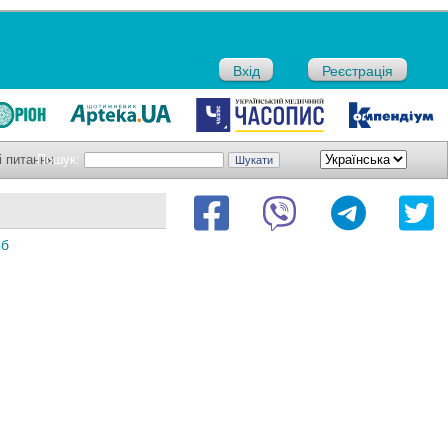
Вхід
Реєстрація
і питання
Пошук:
об