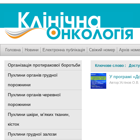
Головна
Новини
Електронна публікація
Свіжий номер
Архів номе
Організація протиракової боротьби
Ключове слово : Доступ
Пухлини органів грудної
У програмі «До
Автор:Устінов О.В.
порожнини
Пухлини органів черевної
порожнини
Пухлини шкіри, м'яких тканин,
кісток
Пухлини грудної залози