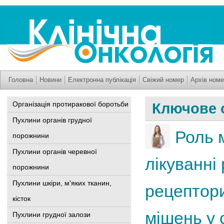
Головна
Новини
Електронна публікація
Свіжий номер
Архів номе
Організація протиракової боротьби
Ключове 
Пухлини органів грудної
Роль 
порожнини
Пухлини органів черевної
лікуванні
порожнини
Пухлини шкіри, м'яких тканин,
рецептор
кісток
мішень у 
Пухлини грудної залози