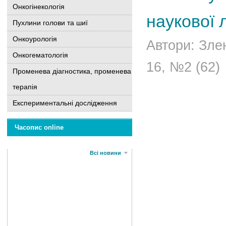
Онкогінекологія
наукової 
Пухлини голови та шиї
Онкоурологія
Автори: Злен
Онкогематологія
16, №2 (62)
Променева діагностика, променева
терапія
Експериментальні дослідження
Часопис online
Всі новини