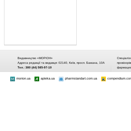
Видавництво «МОРІОН»
Спеціаліз
Адреса редакції та видавця: 02140, Київ, просп. Бажана, 10А
провізорі
Тел.: 380 (44) 585-97-10
фармацевт
morion.ua
apteka.ua
pharmstandart.com.ua
compendium.co