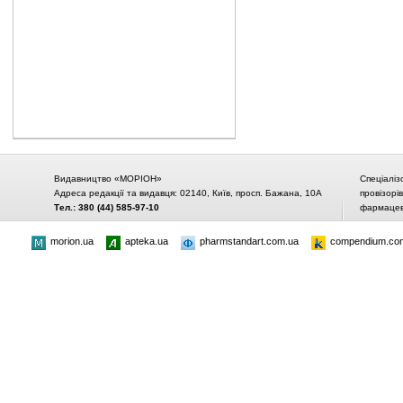
Видавництво «МОРІОН»
Спеціаліз
Адреса редакції та видавця: 02140, Київ, просп. Бажана, 10А
провізорі
Тел.: 380 (44) 585-97-10
фармацевт
morion.ua
apteka.ua
pharmstandart.com.ua
compendium.co