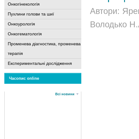
Онкогінекологія
Автори: Ярем
Пухлини голови та шиї
Володько Н.А
Онкоурологія
Онкогематологія
Променева діагностика, променева
терапія
Експериментальні дослідження
Часопис online
Всі новини