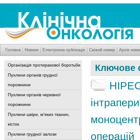
Головна
Новини
Електронна публікація
Свіжий номер
Архів номе
Організація протиракової боротьби
Ключове с
Пухлини органів грудної
HIPEC
порожнини
Пухлини органів черевної
інтрапери
порожнини
Пухлини шкіри, м'яких тканин,
моноцент
кісток
операцій
Пухлини грудної залози