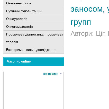
Онкогінекологія
заносом,
Пухлини голови та шиї
Онкоурологія
групп
Онкогематологія
Автори: Ціп
Променева діагностика, променева
терапія
Експериментальні дослідження
Часопис online
Всі новини