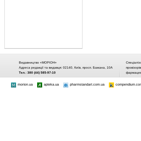
Видавництво «МОРІОН»
Спеціаліз
Адреса редакції та видавця: 02140, Київ, просп. Бажана, 10А
провізорі
Тел.: 380 (44) 585-97-10
фармацевт
morion.ua
apteka.ua
pharmstandart.com.ua
compendium.co