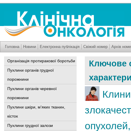
Головна
Новини
Електронна публікація
Свіжий номер
Архів номе
Організація протиракової боротьби
Ключове 
Пухлини органів грудної
характер
порожнини
Пухлини органів черевної
Клини
порожнини
злокачес
Пухлини шкіри, м'яких тканин,
кісток
опухолей
Пухлини грудної залози