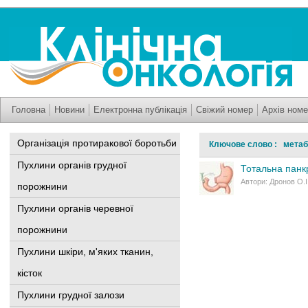
Головна
Новини
Електронна публікація
Свіжий номер
Архів номе
Організація протиракової боротьби
Ключове слово : метаб
Пухлини органів грудної
Тотальна панкр
Автори: Дронов О.І
порожнини
Пухлини органів черевної
порожнини
Пухлини шкіри, м'яких тканин,
кісток
Пухлини грудної залози