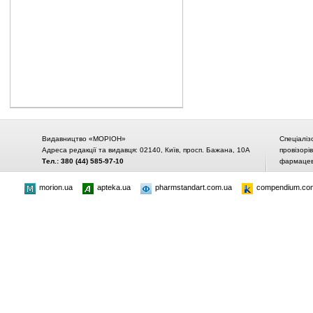
Видавництво «МОРІОН»
Спеціаліз
Адреса редакції та видавця: 02140, Київ, просп. Бажана, 10А
провізорі
Тел.: 380 (44) 585-97-10
фармацевт
morion.ua
apteka.ua
pharmstandart.com.ua
compendium.co