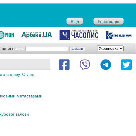
Вхід
Реєстрація
і питання
Пошук:
ого впливу. Огляд
істковими метастазами
іхурової залози