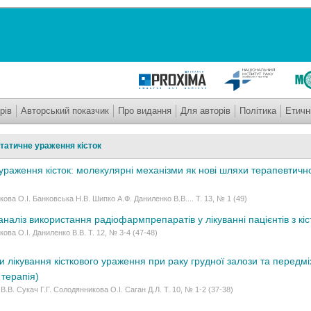
рів
Авторський показчик
Про видання
Для авторів
Політика
Етичн
татичне ураження кісток
ураження кісток: молекулярні механізми як нові шляхи терапевтичн
ова О.І. Банковська Н.В. Шипко А.Ф. Даниленко В.В.... Т. 13, № 1 (49)
наліз використання радіофармпрепаратів у лікуванні пацієнтів з к
ова О.І. Даниленко В.В. Т. 12, № 3-4 (47-48)
ки лікування кісткового ураження при раку грудної залози та передм
 терапія)
В.В. Сукач Г.Г. Солодянникова О.І. Саган Д.Л. Т. 10, № 1-2 (37-38)