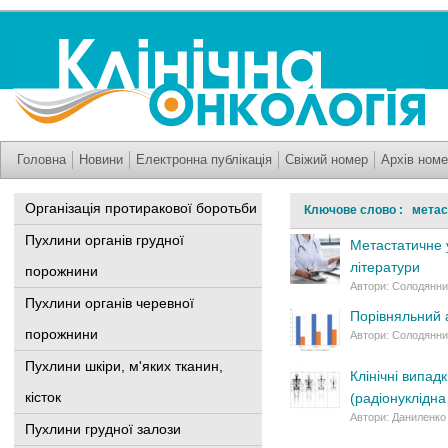
Головна
Новини
Електронна публікація
Свіжий номер
Архів номе
Організація протиракової боротьби
Ключове слово : метас
Пухлини органів грудної
Метастатичне 
літератури
порожнини
Автори: Солодянник
Пухлини органів черевної
Порівняльний а
порожнини
Автори: Солодянник
Пухлини шкіри, м'яких тканин,
Клінічні випад
кісток
(радіонуклідна
Автори: Даниленко 
Пухлини грудної залози