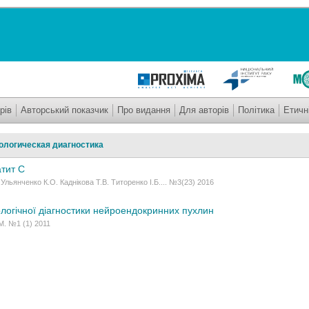
рів
Авторський показчик
Про видання
Для авторів
Політика
Етичн
логическая диагностика
атит С
 Ульянченко К.О. Каднікова Т.В. Титоренко І.Б.... №3(23) 2016
огічної діагностики нейроендокринних пухлин
М. №1 (1) 2011