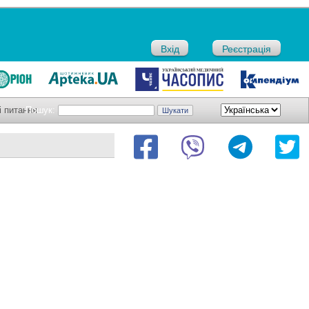
Вхід
Реєстрація
і питання
Пошук: