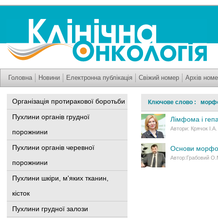
Головна
Новини
Електронна публікація
Свіжий номер
Архів номе
Організація протиракової боротьби
Ключове слово : морфо
Пухлини органів грудної
Лімфома і геп
Автори: Крячок І.А.
порожнини
Пухлини органів черевної
Основи морфол
Автор:Грабовий О.
порожнини
Пухлини шкіри, м'яких тканин,
кісток
Пухлини грудної залози