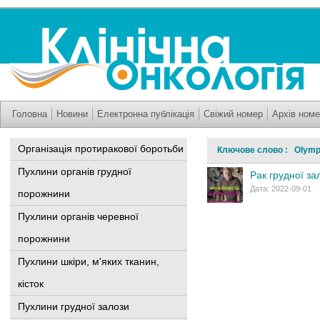
Головна
Новини
Електронна публікація
Свіжий номер
Архів номе
Організація протиракової боротьби
Ключове слово : Olym
Пухлини органів грудної
Рак грудної за
Дата: 2022-09-01
порожнини
Пухлини органів черевної
порожнини
Пухлини шкіри, м'яких тканин,
кісток
Пухлини грудної залози