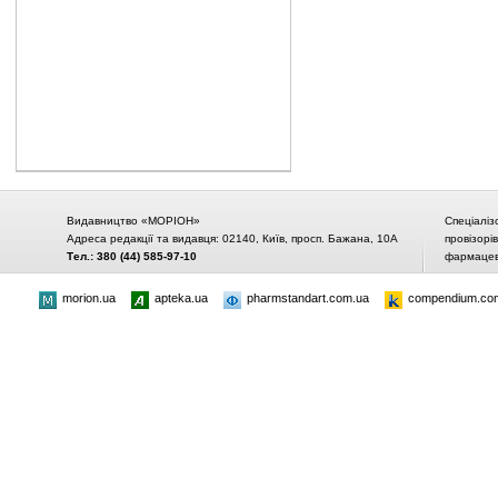
Видавництво «МОРІОН»
Спеціаліз
Адреса редакції та видавця: 02140, Київ, просп. Бажана, 10А
провізорі
Тел.: 380 (44) 585-97-10
фармацевт
morion.ua
apteka.ua
pharmstandart.com.ua
compendium.co