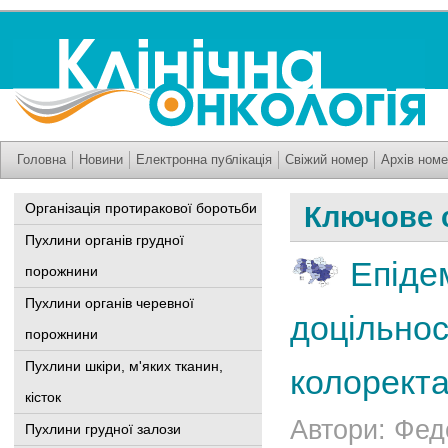
Головна
Новини
Електронна публікація
Свіжий номер
Архів номе
Організація протиракової боротьби
Ключове 
Пухлини органів грудної
Епіде
порожнини
Пухлини органів черевної
доцільнос
порожнини
Пухлини шкіри, м'яких тканин,
колоректа
кісток
Автори: Фед
Пухлини грудної залози