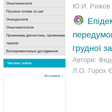
Онкогінекологія
Ю.И. Рижов А
Пухлини голови та шиї
Епідем
Онкоурологія
Онкогематологія
передумов
Променева діагностика, променева
терапія
грудної за
Експериментальні дослідження
Автори: Фед
Часопис online
Л.О. Горох Є
Всі новини