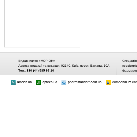
Видавництво «МОРІОН»
Спеціаліз
Адреса редакції та видавця: 02140, Київ, просп. Бажана, 10А
провізорі
Тел.: 380 (44) 585-97-10
фармацевт
morion.ua
apteka.ua
pharmstandart.com.ua
compendium.co