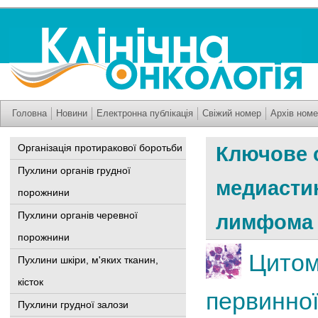
Головна
Новини
Електронна публікація
Свіжий номер
Архів номе
Організація протиракової боротьби
Ключове 
Пухлини органів грудної
медиасти
порожнини
Пухлини органів черевної
лимфома
порожнини
Цитом
Пухлини шкіри, м'яких тканин,
кісток
первинної
Пухлини грудної залози