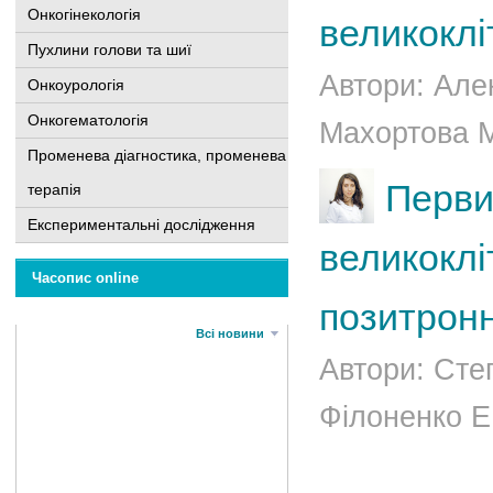
Онкогінекологія
великоклі
Пухлини голови та шиї
Автори: Але
Онкоурологія
Онкогематологія
Махортова М.
Променева діагностика, променева
Перви
терапія
Експериментальні дослідження
великоклі
Часопис online
позитронн
Всі новини
Автори: Степ
Філоненко Е