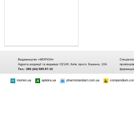
Видавництво «МОРІОН»
Спеціаліз
Адреса редакції та видавця: 02140, Київ, просп. Бажана, 10А
провізорі
Тел.: 380 (44) 585-97-10
фармацевт
morion.ua
apteka.ua
pharmstandart.com.ua
compendium.co