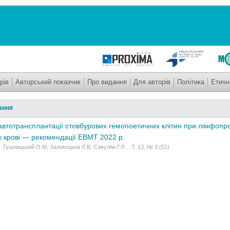
рів
Авторський показчик
Про видання
Для авторів
Політика
Етичн
ання
автотрансплантації стовбурових гемопоетичних клітин при лімфоп
 крові — рекомендації EBMT 2022 р.
 Тушницький О.М. Залокоцька Л.В. Савуляк Г.Р.... Т. 13, № 3 (51)