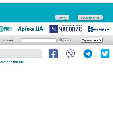
Вхід
Реєстрація
і питання
Пошук:
роліферативних