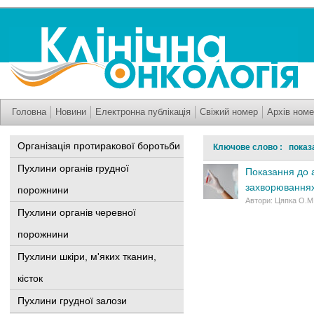
Головна
Новини
Електронна публікація
Свіжий номер
Архів номе
Організація протиракової боротьби
Ключове слово : показ
Пухлини органів грудної
Показання до 
захворюваннях
порожнини
Автори: Цяпка О.М.
Пухлини органів черевної
порожнини
Пухлини шкіри, м'яких тканин,
кісток
Пухлини грудної залози