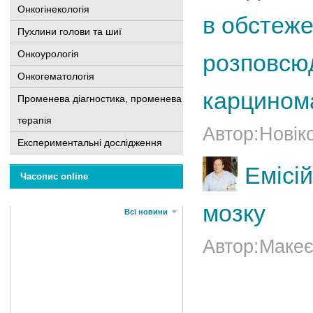
Онкогінекологія
в обстеже
Пухлини голови та шиї
Онкоурологія
розповсю
Онкогематологія
карцинома
Променева діагностика, променева
терапія
Автор:Новік
Експериментальні дослідження
Емісі
Часопис online
мозку
Всі новини
Автор:Макеє