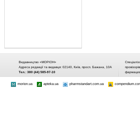
Видавництво «МОРІОН»
Спеціаліз
Адреса редакції та видавця: 02140, Київ, просп. Бажана, 10А
провізорі
Тел.: 380 (44) 585-97-10
фармацевт
morion.ua
apteka.ua
pharmstandart.com.ua
compendium.co