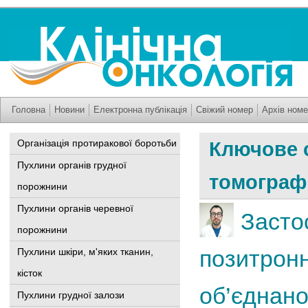
Головна
Новини
Електронна публікація
Свіжий номер
Архів номе
Організація протиракової боротьби
Ключове 
Пухлини органів грудної
томограф
порожнини
Пухлини органів черевної
Засто
порожнини
позитронн
Пухлини шкіри, м'яких тканин,
кісток
об’єднано
Пухлини грудної залози