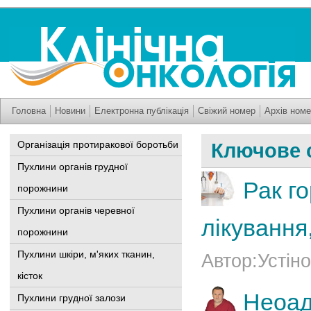
Головна
Новини
Електронна публікація
Свіжий номер
Архів номе
Організація протиракової боротьби
Ключове 
Пухлини органів грудної
Рак го
порожнини
Пухлини органів черевної
лікуванн
порожнини
Пухлини шкіри, м'яких тканин,
Автор:Устіно
кісток
Неоад
Пухлини грудної залози