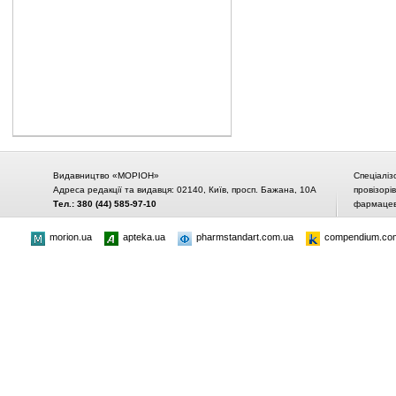
Видавництво «МОРІОН»
Спеціаліз
Адреса редакції та видавця: 02140, Київ, просп. Бажана, 10А
провізорі
Тел.: 380 (44) 585-97-10
фармацевт
morion.ua
apteka.ua
pharmstandart.com.ua
compendium.co