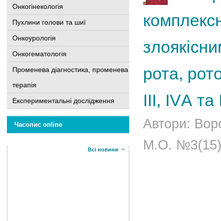
Онкогінекологія
комплексн
Пухлини голови та шиї
Онкоурологія
злоякісн
Онкогематологія
рота, рот
Променева діагностика, променева
терапія
III, IVА та
Експериментальні дослідження
Автори: Вор
Часопис online
М.О. №3(15)
Всі новини