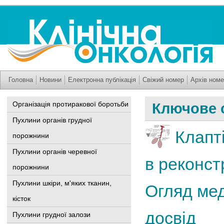
Головна
Новини
Електронна публікація
Свіжий номер
Архів номе
Організація протиракової боротьби
Ключове с
Пухлини органів грудної
Клапті
порожнини
Пухлини органів черевної
в реконстр
порожнини
Пухлини шкіри, м'яких тканин,
Огляд мед
кісток
досвід
Пухлини грудної залози