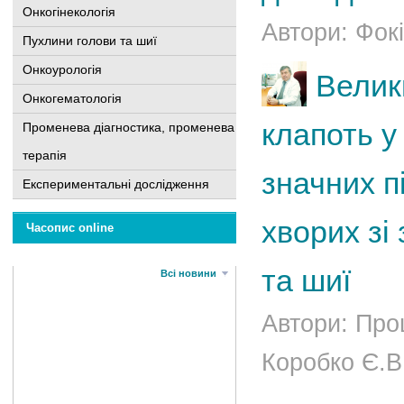
Онкогінекологія
Автори: Фокі
Пухлини голови та шиї
Онкоурологія
Велик
Онкогематологія
клапоть у 
Променева діагностика, променева
терапія
значних п
Експериментальні дослідження
хворих зі
Часопис online
та шиї
Всі новини
Автори: Про
Коробко Є.В.