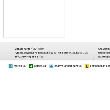
Видавництво «МОРІОН»
Спеціаліз
Адреса редакції та видавця: 02140, Київ, просп. Бажана, 10А
провізорі
Тел.: 380 (44) 585-97-10
фармацевт
morion.ua
apteka.ua
pharmstandart.com.ua
compendium.co