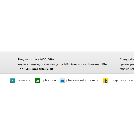
Видавництво «МОРІОН»
Спеціаліз
Адреса редакції та видавця: 02140, Київ, просп. Бажана, 10А
провізорі
Тел.: 380 (44) 585-97-10
фармацевт
morion.ua
apteka.ua
pharmstandart.com.ua
compendium.co