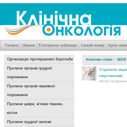
Головна
Новини
Електронна публікація
Свіжий номер
Архів номе
Організація протиракової боротьби
Ключове слово : SEER
Пухлини органів грудної
Стратегія ліку
перспективи
порожнини
Автори: Кондрацьки
Пухлини органів черевної
порожнини
Пухлини шкіри, м'яких тканин,
кісток
Пухлини грудної залози