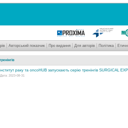
рів
Авторський показчик
Про видання
Для авторів
Політика
Етичн
ренінгів
інститут раку та oncoHUB запускають серію тренінгів SURGICAL 
 Дата: 2023-08-31