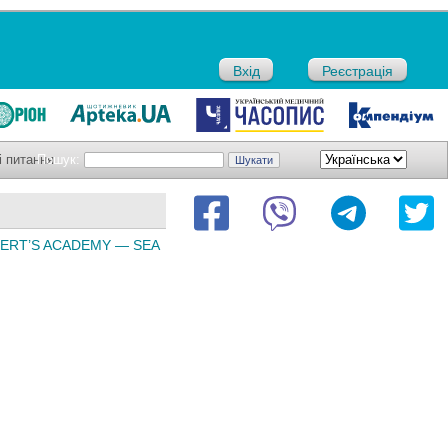
Вхід
Реєстрація
і питання
Пошук:
EXPERT’S ACADEMY — SEA