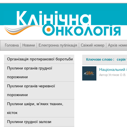
Головна
Новини
Електронна публікація
Свіжий номер
Архів номе
Організація протиракової боротьби
Ключове слово : серія т
Пухлини органів грудної
Національний 
Автор:Устінов О.В.
порожнини
Пухлини органів черевної
порожнини
Пухлини шкіри, м'яких тканин,
кісток
Пухлини грудної залози