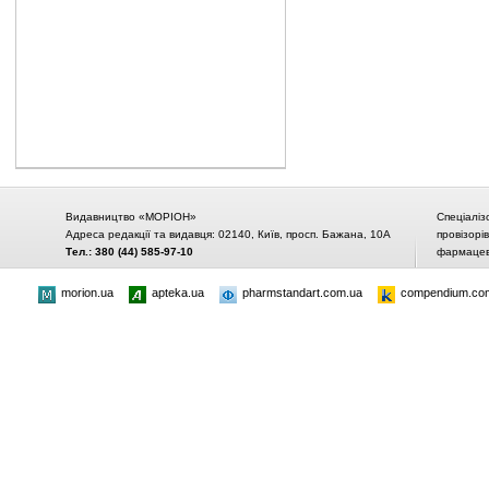
Видавництво «МОРІОН»
Спеціаліз
Адреса редакції та видавця: 02140, Київ, просп. Бажана, 10А
провізорі
Тел.: 380 (44) 585-97-10
фармацевт
morion.ua
apteka.ua
pharmstandart.com.ua
compendium.co