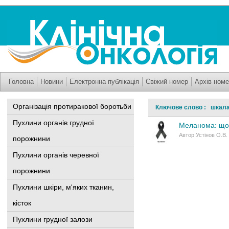
Головна
Новини
Електронна публікація
Свіжий номер
Архів номе
Організація протиракової боротьби
Ключове слово : шкал
Пухлини органів грудної
Меланома: що 
Автор:Устінов О.В.
порожнини
Пухлини органів черевної
порожнини
Пухлини шкіри, м'яких тканин,
кісток
Пухлини грудної залози