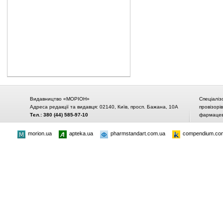
Видавництво «МОРІОН»
Спеціаліз
Адреса редакції та видавця: 02140, Київ, просп. Бажана, 10А
провізорі
Тел.: 380 (44) 585-97-10
фармацевт
morion.ua
apteka.ua
pharmstandart.com.ua
compendium.co