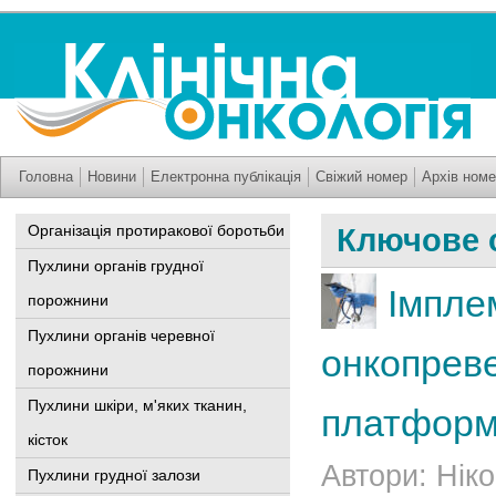
Головна
Новини
Електронна публікація
Свіжий номер
Архів номе
Організація протиракової боротьби
Ключове 
Пухлини органів грудної
Імплем
порожнини
Пухлини органів черевної
онкопреве
порожнини
Пухлини шкіри, м'яких тканин,
платформа
кісток
Автори: Ніко
Пухлини грудної залози