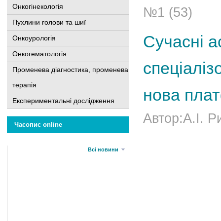
Онкогінекологія
№1 (53)
Пухлини голови та шиї
Сучасні а
Онкоурологія
Онкогематологія
спеціаліз
Променева діагностика, променева
терапія
нова плат
Експериментальні дослідження
Автор:А.І. Р
Часопис online
Всі новини