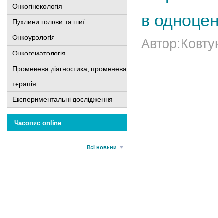
Онкогінекологія
в одноце
Пухлини голови та шиї
Онкоурологія
Автор:Ковтун
Онкогематологія
Променева діагностика, променева
терапія
Експериментальні дослідження
Часопис online
Всі новини