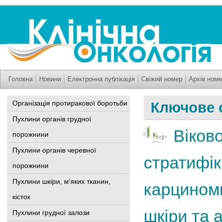
Головна
Новини
Електронна публікація
Свіжий номер
Архів номе
Організація протиракової боротьби
Ключове 
Пухлини органів грудної
Віков
порожнини
Пухлини органів черевної
стратифік
порожнини
Пухлини шкіри, м'яких тканин,
карциноми
кісток
шкіри та 
Пухлини грудної залози