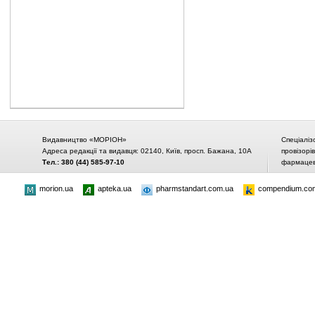
Видавництво «МОРІОН»
Спеціаліз
Адреса редакції та видавця: 02140, Київ, просп. Бажана, 10А
провізорі
Тел.: 380 (44) 585-97-10
фармацевт
morion.ua
apteka.ua
pharmstandart.com.ua
compendium.co